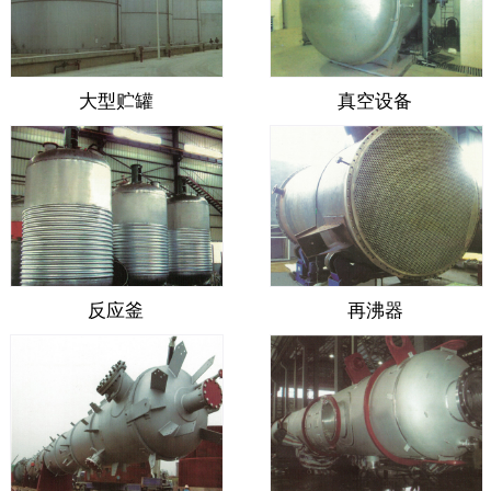
大型贮罐
真空设备
反应釜
再沸器