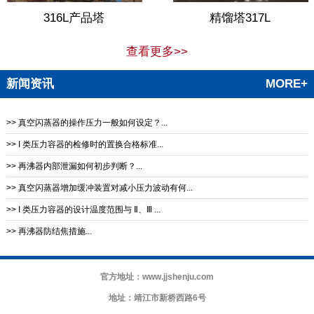
316L产品塔
精馏塔317L
查看更多>>
新闻资讯
MORE+
>> 真空闪蒸器的操作压力一般如何设定？...
>> I 类压力容器的检修时的置换合格标准...
>> 再沸器内部泄漏如何初步判断？...
>> 真空闪蒸器增加缓冲装置对减小压力波动有何...
>> I 类压力容器的设计温度范围与 Ⅱ、Ⅲ ...
>> 再沸器防结焦措施‌...
官方地址：www.jjshenju.com
地址：靖江市新桥西路6号