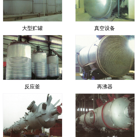
大型贮罐
真空设备
反应釜
再沸器