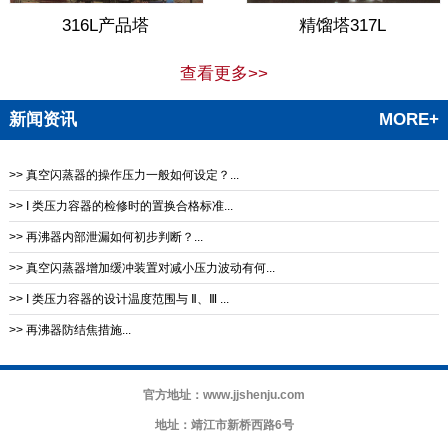
316L产品塔
精馏塔317L
查看更多>>
新闻资讯
MORE+
>> 真空闪蒸器的操作压力一般如何设定？...
>> I 类压力容器的检修时的置换合格标准...
>> 再沸器内部泄漏如何初步判断？...
>> 真空闪蒸器增加缓冲装置对减小压力波动有何...
>> I 类压力容器的设计温度范围与 Ⅱ、Ⅲ ...
>> 再沸器防结焦措施‌...
官方地址：www.jjshenju.com
地址：靖江市新桥西路6号