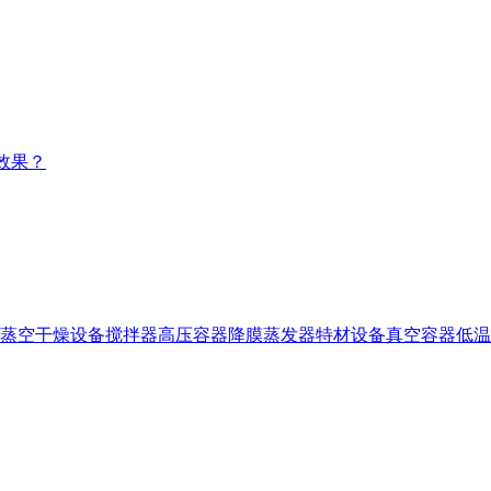
效果？
蒸空干燥设备
搅拌器
高压容器
降膜蒸发器
特材设备
真空容器
低温