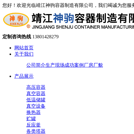
您好！欢迎光临靖江神驹容器制造有限公司，我们竭诚为您服
定制咨询热线
13801428279
网站首页
关于我们
公司简介
生产现场
成功案例
厂房厂貌
产品展示
高压容器
真空容器
低温储罐
真空设备
换热器
贮罐
反应釜
各类塔器