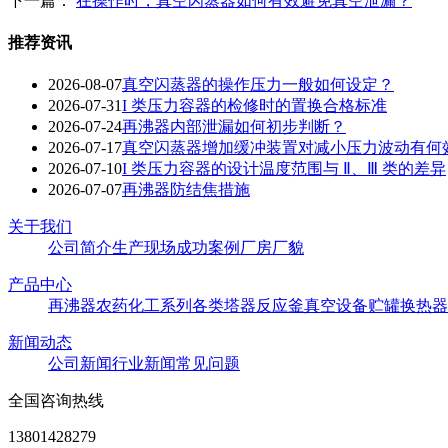
下一篇：
在操作时，真空闪蒸器如何有效避免真空泄漏？
推荐资讯
2026-08-07
真空闪蒸器的操作压力一般如何设定？
2026-07-31
I 类压力容器的检修时的置换合格标准
2026-07-24
再沸器内部泄漏如何初步判断？
2026-07-17
真空闪蒸器增加缓冲装置对减小压力波动有何
2026-07-10
I 类压力容器的设计温度范围与 Ⅱ、Ⅲ 类的差异
2026-07-07
再沸器防结焦措施‌
关于我们
公司简介
生产现场
成功案例
厂房厂貌
产品中心
再沸器
农药化工系列
各类塔器
反应釜
真空设备
贮罐
换热器
新闻动态
公司新闻
行业新闻
常见问题
全国咨询热线
13801428279