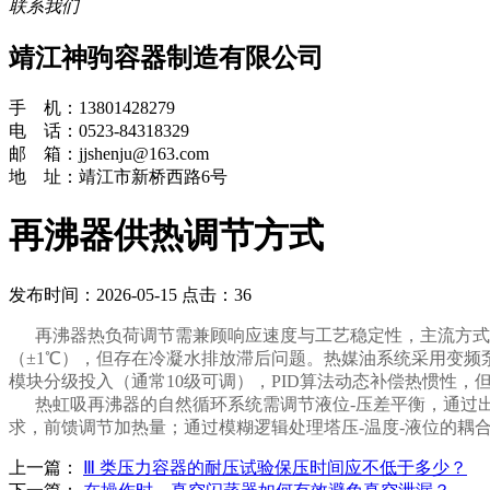
联系我们
靖江神驹容器制造有限公司
手 机：13801428279
电 话：0523-84318329
邮 箱：jjshenju@163.com
地 址：靖江市新桥西路6号
再沸器供热调节方式‌
发布时间：2026-05-15
点击：36
再沸器热负荷调节需兼顾响应速度与工艺稳定性，主流方式包括
（±1℃），但存在冷凝水排放滞后问题。热媒油系统采用变频泵
模块分级投入（通常10级可调），PID算法动态补偿热惯性，
热虹吸再沸器的自然循环系统需调节液位-压差平衡，通过出料
求，前馈调节加热量；通过模糊逻辑处理塔压-温度-液位的耦
上一篇：
Ⅲ 类压力容器的耐压试验保压时间应不低于多少？