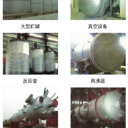
大型贮罐
真空设备
反应釜
再沸器