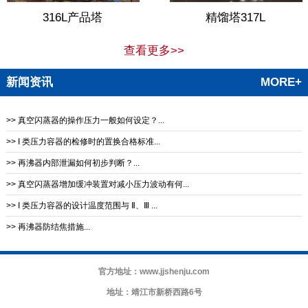
316L产品塔
精馏塔317L
查看更多>>
新闻资讯
MORE+
>> 真空闪蒸器的操作压力一般如何设定？...
>> I 类压力容器的检修时的置换合格标准...
>> 再沸器内部泄漏如何初步判断？...
>> 真空闪蒸器增加缓冲装置对减小压力波动有何...
>> I 类压力容器的设计温度范围与 Ⅱ、Ⅲ ...
>> 再沸器防结焦措施‌...
官方地址：www.jjshenju.com
地址：靖江市新桥西路6号